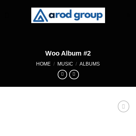
Skip
to
content
Woo Album #2
HOME
/
MUSIC
/
ALBUMS
Add to
wishlist