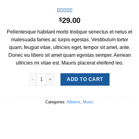
Rated
1
29.00
$
4.00
out
of 5
Pellentesque habitant morbi tristique senectus et netus et
based on
customer
malesuada fames ac turpis egestas. Vestibulum tortor
rating
quam, feugiat vitae, ultricies eget, tempor sit amet, ante.
Donec eu libero sit amet quam egestas semper. Aenean
ultricies mi vitae est. Mauris placerat eleifend leo.
Woo Album #2 quantity
ADD TO CART
Categories:
Albums
,
Music