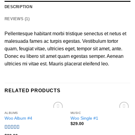
DESCRIPTION
REVIEWS (1)
Pellentesque habitant morbi tristique senectus et netus et
malesuada fames ac turpis egestas. Vestibulum tortor
quam, feugiat vitae, ultricies eget, tempor sit amet, ante.
Donec eu libero sit amet quam egestas semper. Aenean
ultricies mi vitae est. Mauris placerat eleifend leo.
RELATED PRODUCTS
ALBUMS
MUSIC
Add to
Add to
Woo Album #4
Woo Single #1
wishlist
wishlist
$
29.00
Rated
5.00