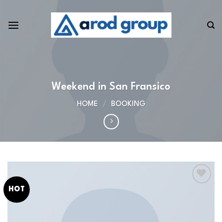
Skip
to
content
Weekend in San Fransico
HOME
/
BOOKING
HOT
Add to
wishlist