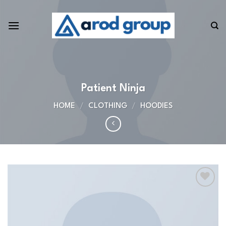
Skip
to
content
Patient Ninja
HOME
/
CLOTHING
/
HOODIES
Add to
wishlist