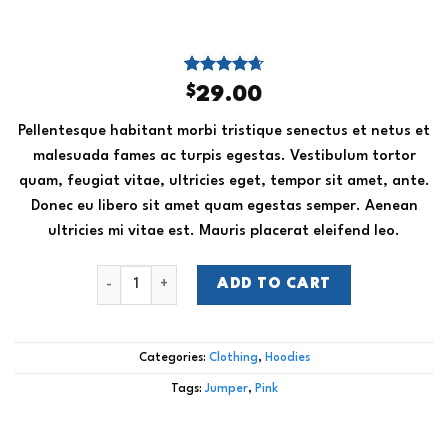
Rated
3
4.67
$
29.00
out of 5
based on
Pellentesque habitant morbi tristique senectus et netus et
customer
ratings
malesuada fames ac turpis egestas. Vestibulum tortor
quam, feugiat vitae, ultricies eget, tempor sit amet, ante.
Donec eu libero sit amet quam egestas semper. Aenean
ultricies mi vitae est. Mauris placerat eleifend leo.
Patient Ninja quantity
ADD TO CART
Categories:
Clothing
,
Hoodies
Tags:
Jumper
,
Pink